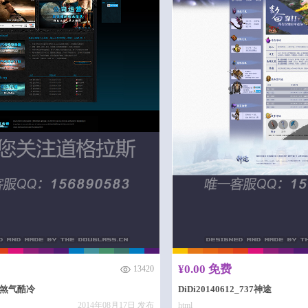
点击查看详情
点击查看详
¥0.00 免费
13420
17_煞气酷冷
DiDi20140612_737神途
2014年08月17日 发布
html