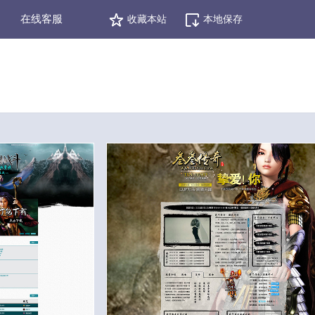
在线客服
收藏本站
本地保存