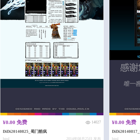
点击查看详情
¥0.00 免费
¥0.00 免费
14027
DiDi20140825_蜀门酷疯
DiDi201408
html
2014年08月25日 发布
html